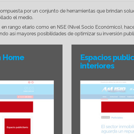
compuesta por un conjunto de herramientas que brindan soluc
llado el medio.
to en rango etario como en NSE (Nivel Socio Económico), ha
do así mayores posibilidades de optimizar su inversión public
en Home
Espacios public
interiores