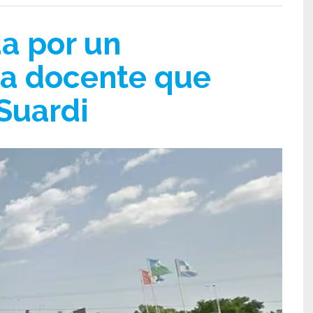
a por un
na docente que
Suardi