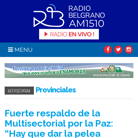
MENU
Provinciales
12 | 03 | 2024
Fuerte respaldo de la
Multisectorial por la Paz:
“Hay que dar la pelea