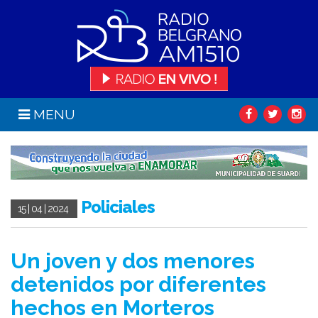
MENU
Policiales
15 | 04 | 2024
Un joven y dos menores
detenidos por diferentes
hechos en Morteros