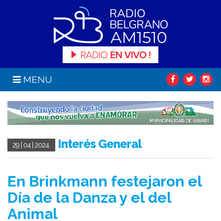
MENU
Interés General
29 | 04 | 2024
En Brinkmann festejaron el
Día de la Danza y el del
Animal