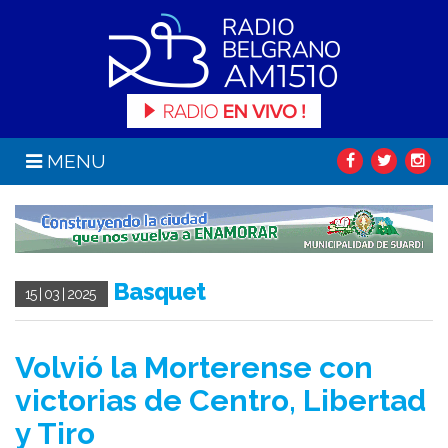
MENU
Basquet
15 | 03 | 2025
Volvió la Morterense con
victorias de Centro, Libertad
y Tiro