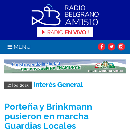
MENU
Interés General
10 | 04 | 2025
Porteña y Brinkmann
pusieron en marcha
Guardias Locales