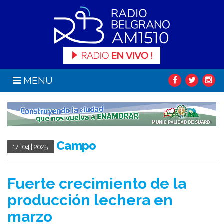
MENU
Campo
17 | 04 | 2025
Fuerte crecimiento de la
producción lechera en
marzo