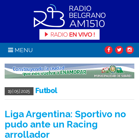
MENU
Futbol
19 | 05 | 2025
Liga Argentina: Sportivo no
pudo ante un Racing
arrollador