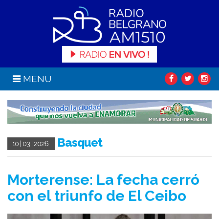
MENU
Basquet
10 | 03 | 2026
Morterense: La fecha cerró
con el triunfo de El Ceibo