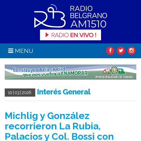
MENU
Interés General
10 | 03 | 2026
Michlig y González
recorrieron La Rubia,
Palacios y Col. Bossi con