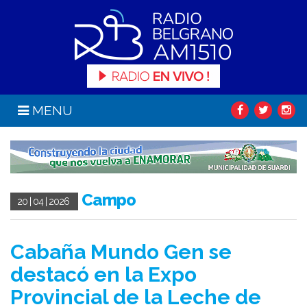
MENU
Campo
20 | 04 | 2026
Cabaña Mundo Gen se
destacó en la Expo
Provincial de la Leche de