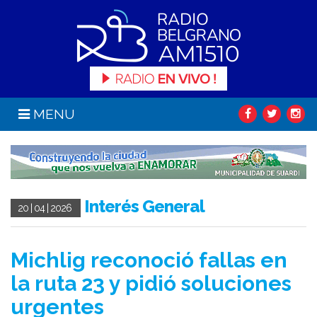
MENU
Interés General
20 | 04 | 2026
Michlig reconoció fallas en
la ruta 23 y pidió soluciones
urgentes