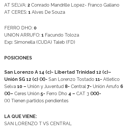
AT SELVA:
2
Conrado Mandrille Lopez- Franco Galiano
AT CERES:
1
Alves De Souza
FERRO DHO:
0
UNION ARRUFO:
1
Facundo Toloza
Exp: Simonella (CUDA) Taleb (FD)
POSICIONES
San Lorenzo A 14 (c)- Libertad Trinidad 12 (c)–
Unión SG 12 (c) (X)-
San Lorenzo Tostado
11-
Atletico
Selva
10 –
Unión y Juventud
8-
Central
7-
Unión Arrufo
6
(X)–
Ceres Unión
5-
Ferro Dho
4 –
CAT 3
(XX)-
(X) Tienen partidos pendientes
LA QUE VIENE:
SAN LORENZO T VS CENTRAL