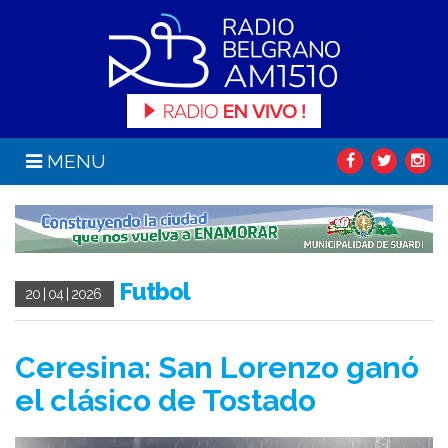
MENU
Futbol
20 | 04 | 2026
Ceresina: San Lorenzo ganó
el clásico de Tostado