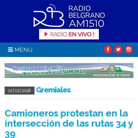
MENU
Gremiales
02 | 02 | 2018
Camioneros protestan en la
intersección de las rutas 34 y
39